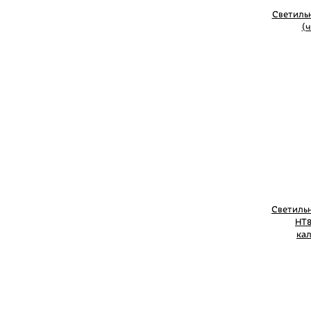
Светиль
(ч
Светиль
HT8
ка