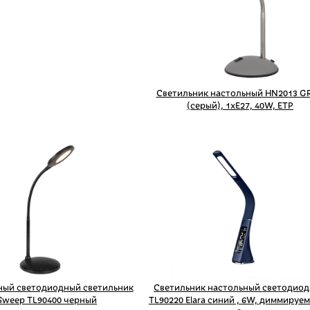
Светильник настольный HN2013 GR
(серый), 1xE27, 40W, ETP
ный светодиодный светильник
Светильник настольный светодио
Sweep TL90400 черный
TL90220 Elara синий , 6W, диммируем