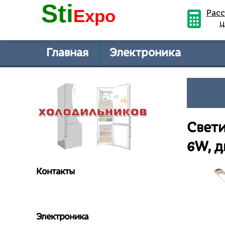
Sti
Expo
Расс
ц
Главная
Электроника
Свети
6W, д
Контакты
Электроника