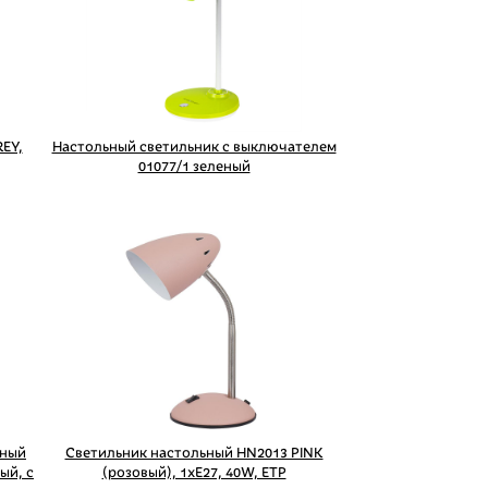
EY,
Настольный светильник с выключателем
01077/1 зеленый
дный
Светильник настольный HN2013 PINK
ый, с
(розовый), 1xE27, 40W, ETP