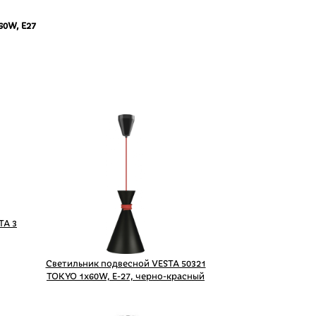
60W, E27
TA 3
Светильник подвесной VESTA 50321
TOKYO 1x60W, Е-27, черно-красный