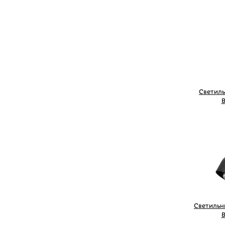
Светиль
B
Светильн
B