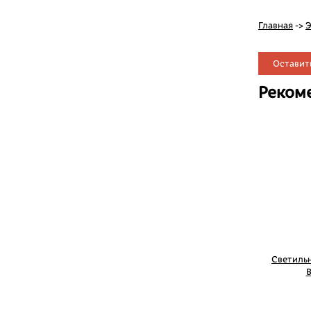
Главная
->
Э
Оставит
Реком
Светильн
B