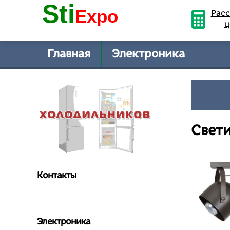
Sti
Expo
Расс
ц
Главная
Электроника
Свети
Контакты
Электроника