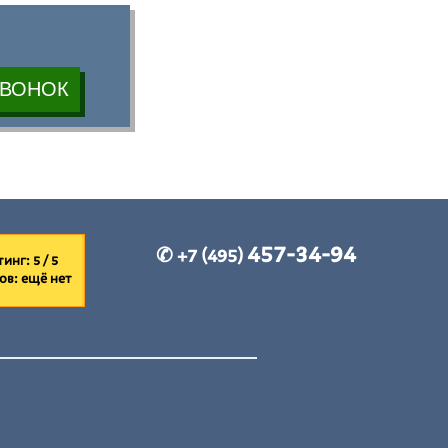
457-34-94
✆ +7 (495)
инг: 5 / 5
ов:
ещё нет